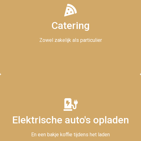
Catering
Volledige ontzorging
Zowel zakelijk als particulier
Elektrische auto's opladen
Zelf ook even opladen, natuurlijk met een kopje koffie
En een bakje koffie tijdens het laden