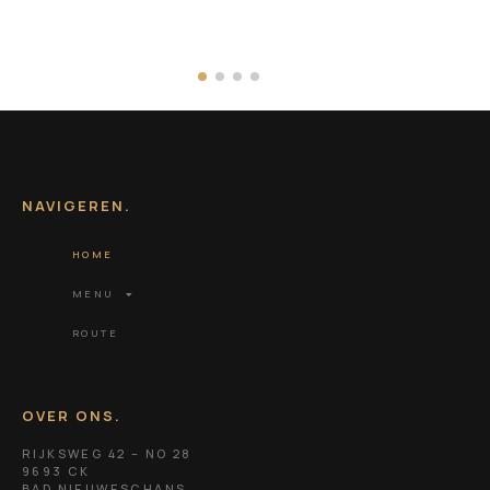
NAVIGEREN.
HOME
MENU
ROUTE
OVER ONS.
RIJKSWEG 42 – NO 28
9693 CK
BAD NIEUWESCHANS