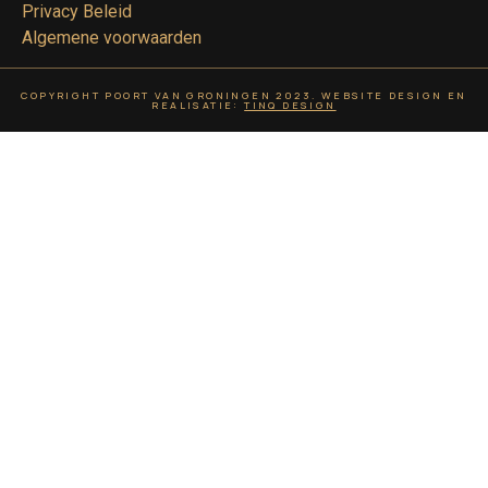
Privacy Beleid
Algemene voorwaarden
COPYRIGHT POORT VAN GRONINGEN 2023. WEBSITE DESIGN EN
REALISATIE:
TINQ DESIGN