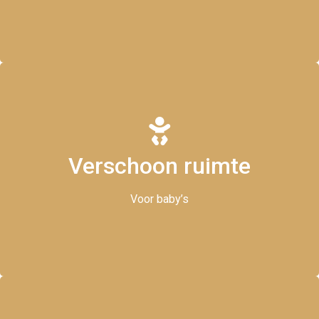
Verschoon ruimte
Vraag naar de mogelijkheden
Voor baby’s