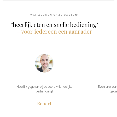
WAT ZEGGEN ONZE GASTEN:
"heerlijk eten en snelle bediening"
- voor iedereen een aanrader
Heerlijk gegeten bij de poort, vriendelijke
Even snel een 
bediending!
geda
Robert